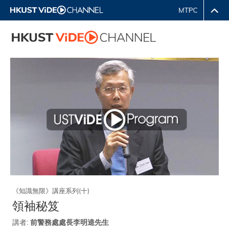
《知識無限》講座系列(十)
領袖秘笈
講者:
前警務處處長李明逵先生