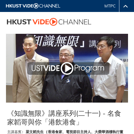
《知識無限》講座系列(二十一) - 名食
家韜哥與你「港飲港食」
主講嘉賓
梁文韜先生
香港食家、電視節目主持人、大榮華酒樓執行董
:
(