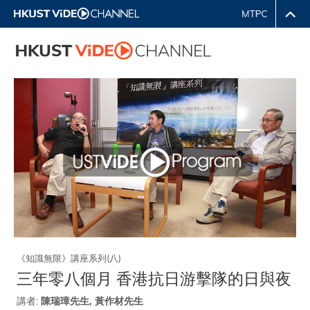
《知識無限》講座系列(八)
三年零八個月 香港抗日游擊隊的日與夜
講者:
陳瑞璋先生, 黃作材先生